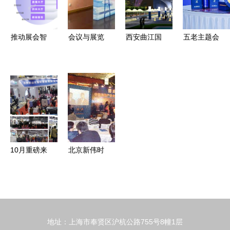
深度交融与
建青岛舞美
南
创新探索
搭建租赁
推动展会智
会议与展览
西安曲江国
五老主题会
能化发展
服务中的搭
际会展 会
议及专项办
31会议发布
建与展示技
议与展览服
公室发布仪
展览云
术解析
务的丝路新
式在博鳌国
V2.0，线上
名片
际青少年服
线下融合管
务创新大会
理简化会议
北京峰会中
展览服务
圆满举行
10月重磅来
北京新伟时
袭 CME中
尚公关顾问
国机床展与
有限责任公
CIFE中国
司 精雕品
智能工厂展
质 ，以影
地址：上海市奉贤区沪杭公路755号8幢1层
联袂上演行
像树立服务